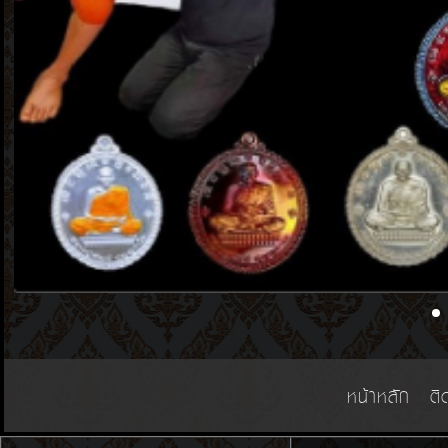
หน้าหลัก
ติ