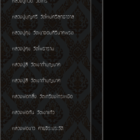
หลวงปู่ทวด วัดไทร
หลวงปู่บุญศรี วัดใหม่ศรีสุทธาวาส
หลวงปู่ศุข วัดเขาจอมคีรีนาคพรต
หลวงปู่ศุข วัดโพธาราม
หลวงปู่สี วัดเขาถ้ำบุญนาค
หลวงปู่สี วัดเขาถ้ำบุญนาค
หลวงพ่อกลิ้ง วัดเกรียงไกรเหนือ
หลวงพ่อกัน วัดเขาแก้ว
หลวงพ่อขาว ค่ายจิระประวัติ