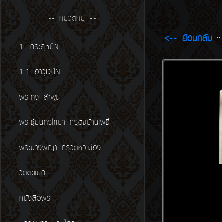
-- หมวดหมู่ --
<-- ย้อนกลับ
::
1. กระสุnปืN
1.1 อาวุDปืN
พระคง ลำพูน
พระซุ้มนครโกษา กรุดงบ้านโพธิ์
พระนางพญา กรุวัดหัวเมือง
วัดตะแบก
หนังสือพระ