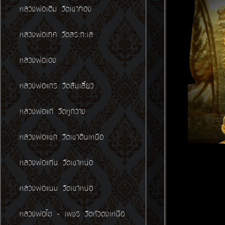
หลวงพ่อเดิม วัดเขาทอง
หลวงพ่อเทศ วัดสระทะเล
หลวงพ่อเฮง
หลวงพ่อแกร วัดส้มเสี้ยว
หลวงพ่อแก่ วัดหูกวาง
หลวงพ่อแขก วัดเขาดินเหนือ
หลวงพ่อแท่น วัดเขาหน่อ
หลวงพ่อแนม วัดเขาหน่อ
หลวงพ่อโต - เพชร วัดหัวดงเหนือ