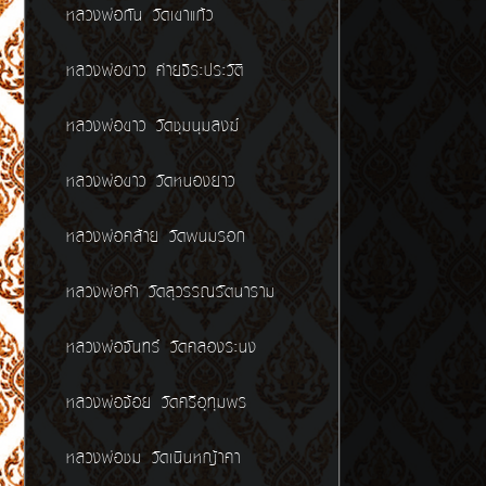
หลวงพ่อกัน วัดเขาแก้ว
หลวงพ่อขาว ค่ายจิระประวัติ
หลวงพ่อขาว วัดชุมนุมสงฆ์
หลวงพ่อขาว วัดหนองยาว
หลวงพ่อคล้าย วัดพนมรอก
หลวงพ่อคำ วัดสุวรรณรัตนาราม
หลวงพ่อจันทร์ วัดคลองระนง
หลวงพ่อจ้อย วัดศรีอุทุมพร
หลวงพ่อชม วัดเนินหญ้าคา