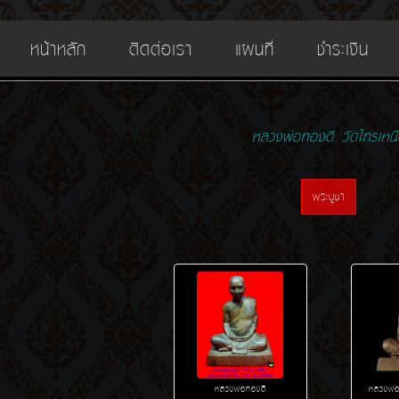
หน้าหลัก
ติดต่อเรา
แผนที่
ชำระเงิน
หลวงพ่อทองดี วัดไทรเหน
พระบูชา
หลวงพ่อทองดี
หลวงพ่อ